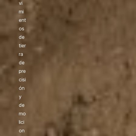
vi
mi
ent
os
de
tier
ra
de
pre
cisi
ón
y
de
mo
lici
on