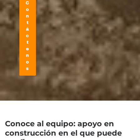
C
o
n
t
á
c
t
e
n
o
s
Conoce al equipo: apoyo en
construcción en el que puede